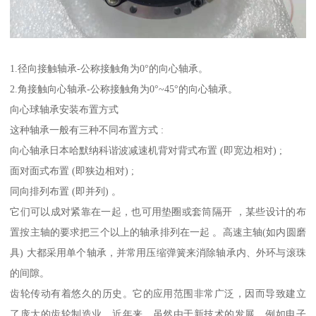
1.径向接触轴承-公称接触角为0°的向心轴承。
2.角接触向心轴承-公称接触角为0°~45°的向心轴承。
向心球轴承安装布置方式
这种轴承一般有三种不同布置方式 :
向心轴承日本哈默纳科谐波减速机背对背式布置 (即宽边相对) ;
面对面式布置 (即狭边相对) ;
同向排列布置 (即并列) 。
它们可以成对紧靠在一起，也可用垫圈或套筒隔开 ，某些设计的布
置按主轴的要求把三个以上的轴承排列在一起 。高速主轴(如内圆磨
具) 大都采用单个轴承，并常用压缩弹簧来消除轴承内、外环与滚珠
的间隙。
齿轮传动有着悠久的历史。它的应用范围非常广泛，因而导致建立
了庞大的齿轮制造业。近年来，虽然由于新技术的发展，例如电子