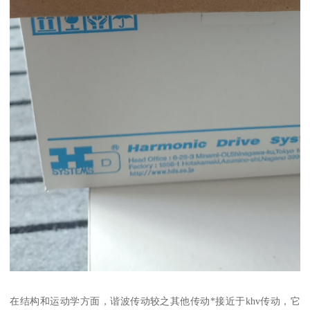
在结构和运动学方面，谐波传动较之其他传动*接近于khv传动，它