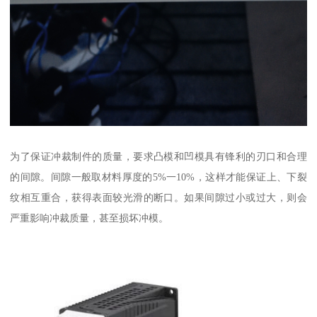
为了保证冲裁制件的质量，要求凸模和凹模具有锋利的刃口和合理
的间隙。间隙一般取材料厚度的5%一10%，这样才能保证上、下裂
纹相互重合，获得表面较光滑的断口。如果间隙过小或过大，则会
严重影响冲裁质量，甚至损坏冲模。