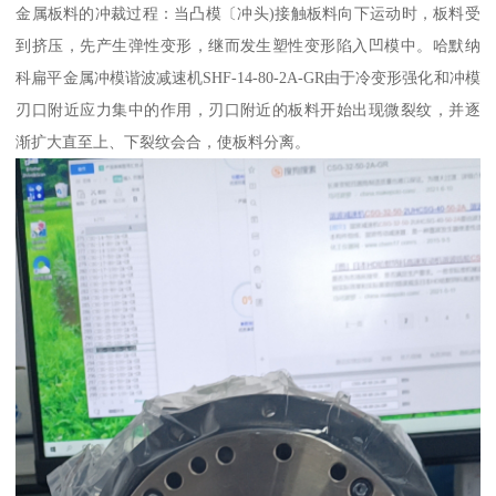
金属板料的冲裁过程：当凸模〔冲头)接触板料向下运动时，板料受
到挤压，先产生弹性变形，继而发生塑性变形陷入凹模中。哈默纳
科扁平金属冲模谐波减速机SHF-14-80-2A-GR由于冷变形强化和冲模
刃口附近应力集中的作用，刃口附近的板料开始出现微裂纹，并逐
渐扩大直至上、下裂纹会合，使板料分离。