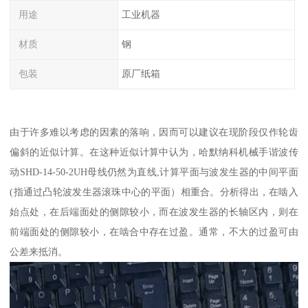
用途
工业机器
材质
钢
包装
原厂纸箱
由于许多难以考虑的因素的落响，因而可以建议在现阶段仅作轮齿
偏斜的近似计算。在这种近似计算中认为，哈默纳科机械手谐波传
动SHD-14-50-2UH母线仍然为直线,计算平面与波发生器的中间平面
(指通过凸轮波发生器滚珠中心的平面）相重合。分析得出，在啮入
始点处，在后端面处的侧隙较小，而在波发生器的长轴区内，则在
前端面处的侧隙较小，在啮合中存在过盈。通常，不大的过盈可由
公差来抵消。