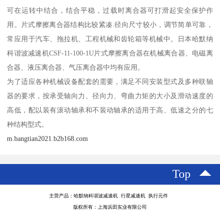
可在运转中结合，结合平稳，过载时离合器可打滑起安全保护作
用。片式摩擦离合器结构比较紧凑.径向尺寸较小，调节简单可靠，
常应用于汽车、拖拉机、工程机械和齿轮箱等机械中。日本哈默纳
科谐波减速机CSF-11-100-1U片式摩擦离合器在机械离合器、电磁离
合器、液压离合器、气压离合器中均有应用。
为了适应各种机械设备配套的需要，满足不同安装型式及多种联轴
器的要求，按承受轴向力、径向力、弯曲力矩的大小及滑动速度的
高低，配以装有滚动轴承和不装动轴承的适用于高、低速之分的七
种结构型式。
m.bangtian2021.b2b168.com
Top
主营产品：哈默纳科谐波减速机 行星减速机 执行元件
版权所有：上海浜田实业有限公司