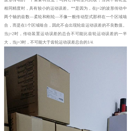
相同精度时，具有较小的运动误差。**是因为，在j=2的波形传动中
两个轴的齿数—柔轮和刚轮—不像一般传动型式那样在一个区域啮
合，而是在1个区域啮合，因此不会出现轮齿运动误差的不良数值。
当j=2时，传动装置运动误差的总合不可能比齿轮运动误差的一半
大，当j=3时，不可能大于齿轮运动误差总合的1/4.