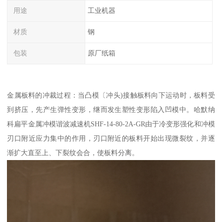
用途
工业机器
材质
钢
包装
原厂纸箱
金属板料的冲裁过程：当凸模〔冲头)接触板料向下运动时，板料受
到挤压，先产生弹性变形，继而发生塑性变形陷入凹模中。哈默纳
科扁平金属冲模谐波减速机SHF-14-80-2A-GR由于冷变形强化和冲模
刃口附近应力集中的作用，刃口附近的板料开始出现微裂纹，并逐
渐扩大直至上、下裂纹会合，使板料分离。