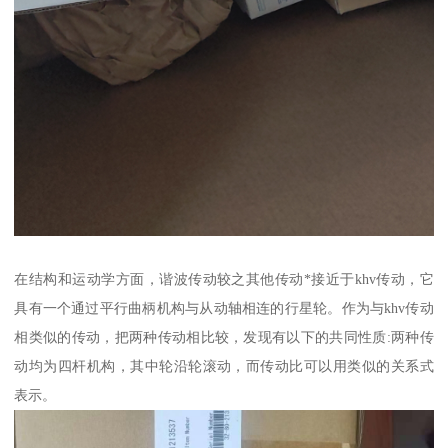
在结构和运动学方面，谐波传动较之其他传动*接近于khv传动，它
具有一个通过平行曲柄机构与从动轴相连的行星轮。作为与khv传动
相类似的传动，把两种传动相比较，发现有以下的共同性质:两种传
动均为四杆机构，其中轮沿轮滚动，而传动比可以用类似的关系式
表示。