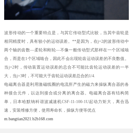
波形传动的一个重要特点是，与其它传动型式比较，当其中齿轮是
相同精度时，具有较小的运动误差。**是因为，在j=2的波形传动中
两个轴的齿数—柔轮和刚轮—不像一般传动型式那样在一个区域啮
合，而是在1个区域啮合，因此不会出现轮齿运动误差的不良数值。
当j=2时，传动装置运动误差的总合不可能比齿轮运动误差的一半
大，当j=3时，不可能大于齿轮运动误差总合的1/4.
电磁离合器是利用激磁线圈的电流所产生的磁力来操纵离合器的各
种接合元件，以达到接合或分离的离合器。电磁离合器有结构简
单，日本哈默纳科谐波减速机CSF-11-100-1U起动力矩大，离合迅
速，安装维修方便，使用寿命长，操纵方便等优点
m.bangtian2021.b2b168.com