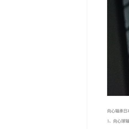
向心轴承日
1、向心球