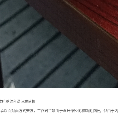
本哈默纳科谐波减速机
轴承以面对面方式安装，工作时主轴由于温升作径向和轴向膨胀，但由于