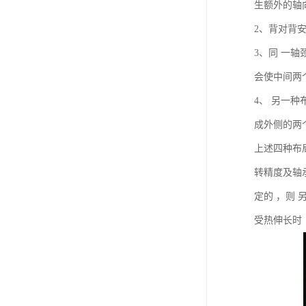
生额外的轴
2、背对背
3、同 一
会使中间两
4、 另一
成外侧的两
上述四种布
转精度及轴
定的 ，则
受热伸长时