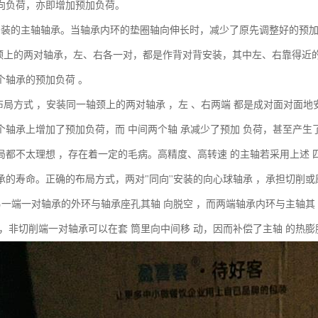
向负荷，亦即增加预加负荷。
安装的主轴轴承。当轴承内环的垫圈轴向伸长时，减少了原先调整好的预
轴颈上的两对轴承，左、右各一对，都是作背对背安装，其中左、右靠得近
个轴承的预加负荷 。
种布局方式 ，安装同一轴颈上的两对轴承 ，左 、右两端 都是成对面对面
个轴承上增加了预加负荷，而 中间两个轴 承减少了预加 负荷，甚至产生
局都不太理想 ，存在着一定的毛病。高精度、高转速 的主轴若采用上述 
承的寿命。正确的布局方式，两对"同向''安装的向心球轴承 ，承担切削
 另一端一对轴承的外环与轴承座孔其轴 向脱空 ，而两端轴承内环与主轴其
 ，非切削端一对轴承可以在套 筒里向中间移 动，因而补偿了主轴 的热