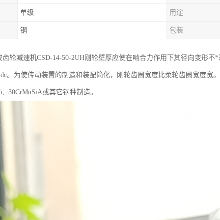
单级
用途
钢
包装
ic谐波齿轮减速机CSD-14-50-2UH刚轮壁厚应使在啮合力作用下其径向变形
 ~0.18)dc。为使传动装置的制造和装配简化，刚轮齿圈宽度比柔轮齿圈宽度宽。当
CrNi, 30CrMnSiA或其它钢种制造。