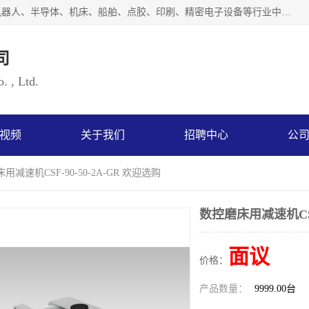
上海浜田实业有限公司专业致力于传动控制行业。面向工业机器人、半导体、机床、船舶、点胶、印刷、精密电子设备等行业中的运动控制技术。为日本哈默纳科（HarmonicDrive简称HD）中国地区定代理商，其生产的HarmonicDrive谐波减速机，具有轻量、小型、传动效率高、减速范围广、精度高等特点，被广泛应用于各种传动系统中。完善的技术，完善的售后，让您的选择无后顾之忧，欢迎您的来电洽谈！
司
. , Ltd.
视频
关于我们
招聘中心
公
用减速机CSF-90-50-2A-GR 欢迎选购
数控磨床用减速机CSF-
面议
价格：
产品数量：
9999.00台