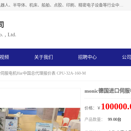
上海浜田实业有限公司专业致力于传动控制行业。面向工业机器人、半导体、机床、船舶、点胶、印刷、精密电子设备等行业中的运动控制技术。为日本哈默纳科（HarmonicDrive简称HD）中国地区定代理商，其生产的HarmonicDrive谐波减速机，具有轻量、小型、传动效率高、减速范围广、精度高等特点，被广泛应用于各种传动系统中。完善的技术，完善的售后，让您的选择无后顾之忧，欢迎您的来电洽谈！
司
. , Ltd.
视频
关于我们
招聘中心
公
口伺服电机Har中国总代理报价表 CPU-32A-160-M
monic德国进口伺服电
100000.
价格：￥
产品数量：
99.00台