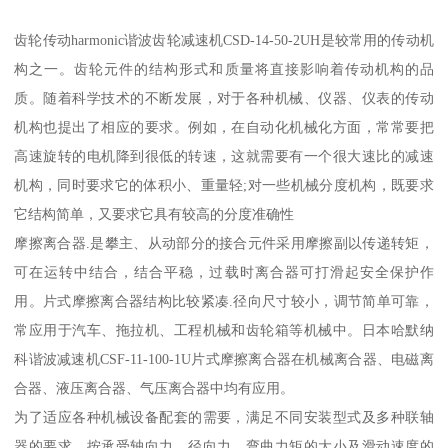
齿轮传动harmonic谐波齿轮减速机CSD-14-50-2UH是较常用的传动机
构之一。齿轮元件的结构形式和质量将直接影响着传动机构的品
质。随着科学技术的不断发展，对于各种机械、仪器、仪表的传动
机构也提出了相应的要求。例如，在自动化机械化方面，常常要把
高速旋转的电机降到很低的转速，这就需要有一个很大速比的减速
机构，同时要求它的体积小、重量轻;对一些机械分度机构，既要求
它结构简单，又要求它具有较高的分度准确性
摩擦离合器.是攀主、从动部分的接合元件采用摩擦副以传递转矩，
可在运转中结合，结合平稳，过载时离合器可打滑起安全保护作
用。片式摩擦离合器结构比较紧凑.径向尺寸较小，调节简单可靠，
常应用于汽车、拖拉机、工程机械和齿轮箱等机械中。日本哈默纳
科谐波减速机CSF-11-100-1U片式摩擦离合器在机械离合器、电磁离
合器、液压离合器、气压离合器中均有应用。
为了适应各种机械设备配套的需要，满足不同安装型式及多种联轴
器的要求，按承受轴向力、径向力、弯曲力矩的大小及滑动速度的