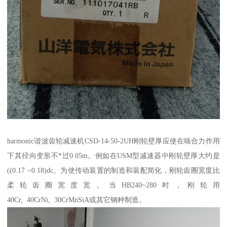
harmonic谐波齿轮减速机CSD-14-50-2UH刚轮壁厚应使在啮合力作用
下其径向变形不*过0.05m。例如在USM型减速器中刚轮壁厚大约是
((0.17 ~0.18)dc。为使传动装置的制造和装配简化，刚轮齿圈宽度比
柔轮齿圈宽度宽。当HB240~280时，刚轮用
40Cr, 40CrNi, 30CrMnSiA或其它钢种制造。