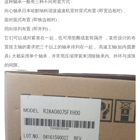
这种轴承一般有三种不同布置方式 :
向心轴承日本哈默纳科谐波减速机背对背式布置 (即宽边相对) ;
面对面式布置 (即狭边相对) ;
同向排列布置 (即并列) 。
它们可以成对紧靠在一起，也可用垫圈或套筒隔开 ，某些设计的布
置按主轴的要求把三个以上的轴承排列在一起 。高速主轴(如内圆磨
具) 大都采用单个轴承，并常用压缩弹簧来消除轴承内、外环与滚珠
的间隙。