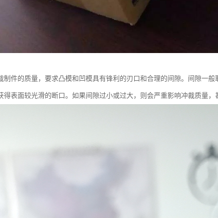
裁制件的质量，要求凸模和凹模具有锋利的刃口和合理的间隙。间隙一般取
获得表面较光滑的断口。如果间隙过小或过大，则会严重影响冲裁质量，