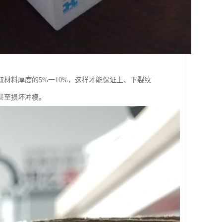
材料厚度的5%一10%，这样才能保证上、下裂纹
甚至损坏冲模。