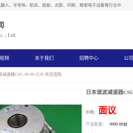
上海浜田实业有限公司专业致力于传动控制行业。面向工业机器人、半导体、机床、船舶、点胶、印刷、精密电子设备等行业中的运动控制技术。为日本哈默纳科（HarmonicDrive简称HD）中国地区定代理商，其生产的HarmonicDrive谐波减速机，具有轻量、小型、传动效率高、减速范围广、精度高等特点，被广泛应用于各种传动系统中。完善的技术，完善的售后，让您的选择无后顾之忧，欢迎您的来电洽谈！
司
. , Ltd.
视频
关于我们
招聘中心
公
减速器CSG-40-80-2UH 欢迎选购
日本谐波减速器CSG-4
面议
价格：
产品数量：
9999.00台