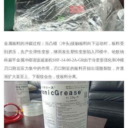
金属板料的冲裁过程：当凸模〔冲头)接触板料向下运动时，板料受
到挤压，先产生弹性变形，继而发生塑性变形陷入凹模中。哈默纳
科扁平金属冲模谐波减速机SHF-14-80-2A-GR由于冷变形强化和冲模
刃口附近应力集中的作用，刃口附近的板料开始出现微裂纹，并逐
渐扩大直至上、下裂纹会合，使板料分离。