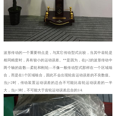
波形传动的一个重要特点是，与其它传动型式比较，当其中齿轮是
相同精度时，具有较小的运动误差。**是因为，在j=2的波形传动中
两个轴的齿数—柔轮和刚轮—不像一般传动型式那样在一个区域啮
合，而是在1个区域啮合，因此不会出现轮齿运动误差的不良数值。
当j=2时，传动装置运动误差的总合不可能比齿轮运动误差的一半
大，当j=3时，不可能大于齿轮运动误差总合的1/4.