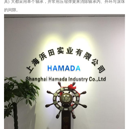
具) 大都采用单个轴承，并常用压缩弹簧来消除轴承内、外环与滚珠
的间隙。