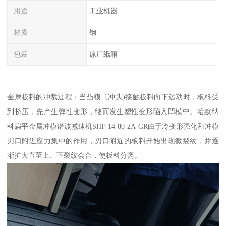
用途
工业机器
材质
钢
包装
原厂纸箱
金属板料的冲裁过程：当凸模〔冲头)接触板料向下运动时，板料受
到挤压，先产生弹性变形，继而发生塑性变形陷入凹模中。哈默纳
科扁平金属冲模谐波减速机SHF-14-80-2A-GR由于冷变形强化和冲模
刃口附近应力集中的作用，刃口附近的板料开始出现微裂纹，并逐
渐扩大直至上、下裂纹会合，使板料分离。