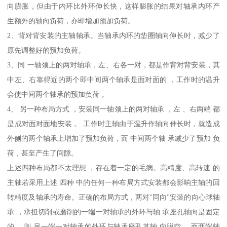
向膨胀，但由于内环比外环伸长快，这样膨胀的结果对轴承内环产
生额外的轴向负荷，亦即增加预加负荷。
2、背对背安装的主轴轴承。当轴承内环的垫圈轴向伸长时，减少了
原先调整好的预加负荷。
3、同 一轴颈上的两对轴承，左、右各一对，都是作背对背安装，其
中左、右靠得近的两个即中间两个轴承是面对面的 ，工作时的温升
会使中间两个轴承的预加负荷 。
4、 另一种布局方式 ，安装同一轴颈上的两对轴承 ，左 、右两端 都
是成对面对面地安装 。 工作时主轴由于温升作轴向伸长时，就造成
外侧的两个轴承上增加了预加负荷，而 中间两个轴 承减少了预加 负
荷，甚至产生了间隙。
上述四种布局都不太理想 ，存在着一定的毛病。高精度、高转速 的
主轴若采用上述 四种 中的任何一种布局方式安装都会影响主轴的回
转精度及轴承的寿命。正确的布局方式，两对"同向''安装的向心球轴
承 ，承担切削或磨削的一端一对轴承的外环与轴 承座孔轴向是固定
的 ，则 另一端一对轴承的外环与轴承座孔其轴 向脱空 ，而两端轴