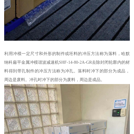
利用冲模一定尺寸和外形的制件或坯料的冲压方法称为落料，哈默
纳科扁平金属冲模谐波减速机SHF-14-80-2A-GR去除封闭轮廓内的材
料得到带孔制件的冲压方法称为冲孔。落料时冲下的部分为成品，
周边是废料。冲孔时冲下的部分为废料，周边是成品。