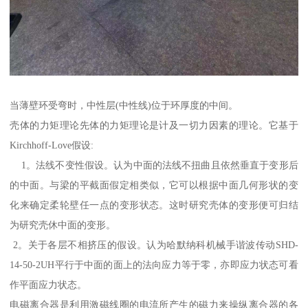
当薄壁环受弯时，中性层(中性线)位于环厚度的中间。
壳体的力矩理论先体的力矩理论是计及一切力因素的理论。它基于
Kirchhoff-Love假设:
1。法线不变性假设。认为中面的法线不扭曲且依然垂直于变形后
的中面。与梁的平截面假定相类似，它可以根据中面几何形状的变
化来确定柔轮壁任一点的变形状态。这时研究壳体的变形便可归结
为研究壳休中面的变形。
2。关于各层不相挤压的假设。认为哈默纳科机械手谐波传动SHD-
14-50-2UH平行于中面的面上的法向应力等于零，亦即应力状态可看
作平面应力状态。
电磁离合器是利用激磁线圈的电流所产生的磁力来操纵离合器的各