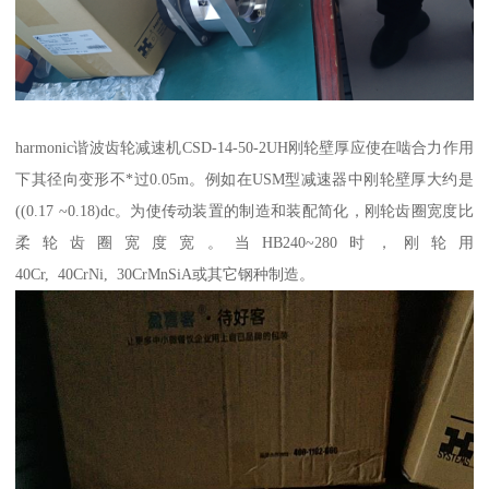
harmonic谐波齿轮减速机CSD-14-50-2UH刚轮壁厚应使在啮合力作用
下其径向变形不*过0.05m。例如在USM型减速器中刚轮壁厚大约是
((0.17 ~0.18)dc。为使传动装置的制造和装配简化，刚轮齿圈宽度比
柔轮齿圈宽度宽。当HB240~280时，刚轮用
40Cr, 40CrNi, 30CrMnSiA或其它钢种制造。