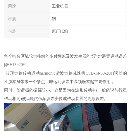
用途
工业机器
材质
钢
包装
原厂纸箱
每个啮合区域轮齿接触的多付性以及波发生器的“浮动“装置运动误差
降低15~20%。
波形齿轮传动运动harmonic谐波齿轮减速机CSD-14-50-2UH误差的
性质本身带来一个缺点，即运动误差中高频误差起主要作用，
同时一阶谐振的振幅较小。这是因为在波形传动中(一般的说与行星
传动相同)使齿轮的低频误差变换成传动装置的高频误差。