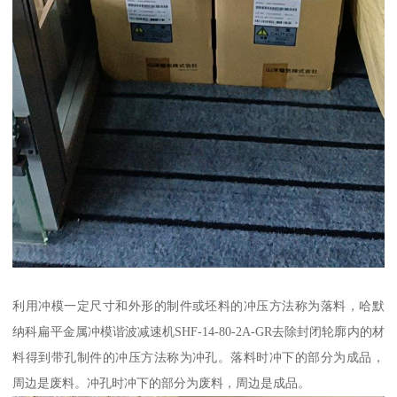
利用冲模一定尺寸和外形的制件或坯料的冲压方法称为落料，哈默
纳科扁平金属冲模谐波减速机SHF-14-80-2A-GR去除封闭轮廓内的材
料得到带孔制件的冲压方法称为冲孔。落料时冲下的部分为成品，
周边是废料。冲孔时冲下的部分为废料，周边是成品。