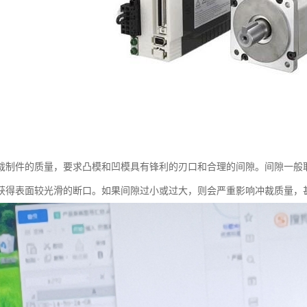
裁制件的质量，要求凸模和凹模具有锋利的刃口和合理的间隙。间隙一般取
获得表面较光滑的断口。如果间隙过小或过大，则会严重影响冲裁质量，