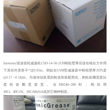
harmonic谐波齿轮减速机CSD-14-50-2UH刚轮壁厚应使在啮合力作用
下其径向变形不*过0.05m。例如在USM型减速器中刚轮壁厚大约是
((0.17 ~0.18)dc。为使传动装置的制造和装配简化，刚轮齿圈宽度比
柔轮齿圈宽度宽。当HB240~280时，刚轮用
40Cr, 40CrNi, 30CrMnSiA或其它钢种制造。