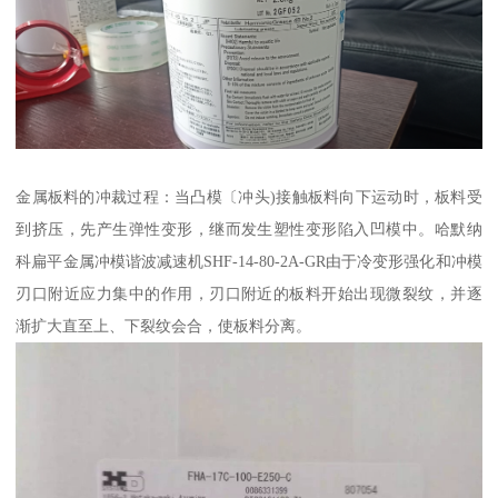
金属板料的冲裁过程：当凸模〔冲头)接触板料向下运动时，板料受
到挤压，先产生弹性变形，继而发生塑性变形陷入凹模中。哈默纳
科扁平金属冲模谐波减速机SHF-14-80-2A-GR由于冷变形强化和冲模
刃口附近应力集中的作用，刃口附近的板料开始出现微裂纹，并逐
渐扩大直至上、下裂纹会合，使板料分离。