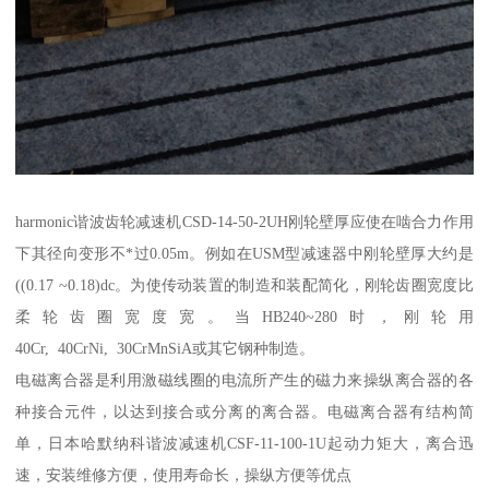
harmonic谐波齿轮减速机CSD-14-50-2UH刚轮壁厚应使在啮合力作用
下其径向变形不*过0.05m。例如在USM型减速器中刚轮壁厚大约是
((0.17 ~0.18)dc。为使传动装置的制造和装配简化，刚轮齿圈宽度比
柔轮齿圈宽度宽。当HB240~280时，刚轮用
40Cr, 40CrNi, 30CrMnSiA或其它钢种制造。
电磁离合器是利用激磁线圈的电流所产生的磁力来操纵离合器的各
种接合元件，以达到接合或分离的离合器。电磁离合器有结构简
单，日本哈默纳科谐波减速机CSF-11-100-1U起动力矩大，离合迅
速，安装维修方便，使用寿命长，操纵方便等优点