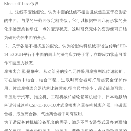
Kirchhoff-Love假设:
1。法线不变性假设。认为中面的法线不扭曲且依然垂直于变形后
的中面。与梁的平截面假定相类似，它可以根据中面几何形状的变
化来确定柔轮壁任一点的变形状态。这时研究壳体的变形便可归结
为研究壳休中面的变形。
2。关于各层不相挤压的假设。认为哈默纳科机械手谐波传动SHD-
14-50-2UH平行于中面的面上的法向应力等于零，亦即应力状态可看
作平面应力状态。
摩擦离合器.是攀主、从动部分的接合元件采用摩擦副以传递转矩，
可在运转中结合，结合平稳，过载时离合器可打滑起安全保护作
用。片式摩擦离合器结构比较紧凑.径向尺寸较小，调节简单可靠，
常应用于汽车、拖拉机、工程机械和齿轮箱等机械中。日本哈默纳
科谐波减速机CSF-11-100-1U片式摩擦离合器在机械离合器、电磁离
合器、液压离合器、气压离合器中均有应用。
为了适应各种机械设备配套的需要，满足不同安装型式及多种联轴
器的要求，按承受轴向力、径向力、弯曲力矩的大小及滑动速度的