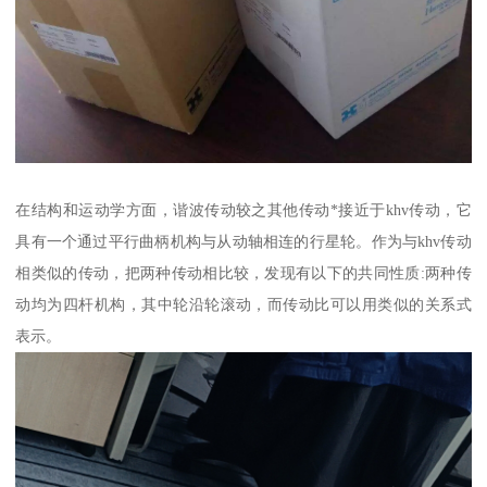
在结构和运动学方面，谐波传动较之其他传动*接近于khv传动，它
具有一个通过平行曲柄机构与从动轴相连的行星轮。作为与khv传动
相类似的传动，把两种传动相比较，发现有以下的共同性质:两种传
动均为四杆机构，其中轮沿轮滚动，而传动比可以用类似的关系式
表示。