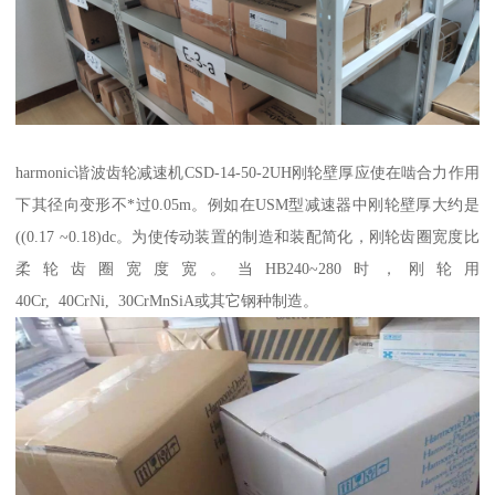
harmonic谐波齿轮减速机CSD-14-50-2UH刚轮壁厚应使在啮合力作用
下其径向变形不*过0.05m。例如在USM型减速器中刚轮壁厚大约是
((0.17 ~0.18)dc。为使传动装置的制造和装配简化，刚轮齿圈宽度比
柔轮齿圈宽度宽。当HB240~280时，刚轮用
40Cr, 40CrNi, 30CrMnSiA或其它钢种制造。