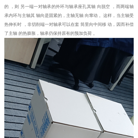
的 ，则 另一端一对轴承的外环与轴承座孔其轴 向脱空 ，而两端轴
承内环与主轴其 轴向是固紧的，主轴无轴 向窜动 。这样，当主轴受
热伸长时 ，非切削端一对轴承可以在套 筒里向中间移 动，因而补偿
了主轴 的热膨胀，轴承仍保持原有的预加负荷 。