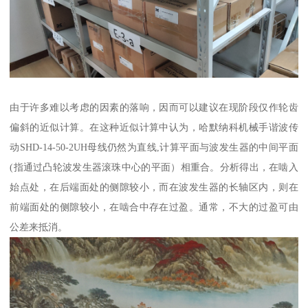
由于许多难以考虑的因素的落响，因而可以建议在现阶段仅作轮齿
偏斜的近似计算。在这种近似计算中认为，哈默纳科机械手谐波传
动SHD-14-50-2UH母线仍然为直线,计算平面与波发生器的中间平面
(指通过凸轮波发生器滚珠中心的平面）相重合。分析得出，在啮入
始点处，在后端面处的侧隙较小，而在波发生器的长轴区内，则在
前端面处的侧隙较小，在啮合中存在过盈。通常，不大的过盈可由
公差来抵消。