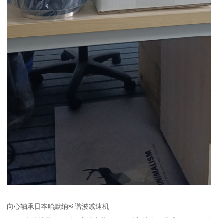
向心轴承日本哈默纳科谐波减速机