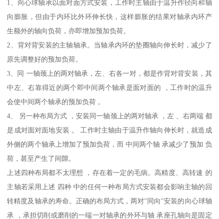
1、向心球轴承以面对面方式安装，工作时主轴由于温升作径向和轴
向膨胀，但由于内环比外环伸长快，这样膨胀的结果对轴承内环产
生额外的轴向负荷，亦即增加预加负荷。
2、背对背安装的主轴轴承。当轴承内环的垫圈轴向伸长时，减少了
原先调整好的预加负荷。
3、同 一轴颈上的两对轴承，左、右各一对，都是作背对背安装，其
中左、右靠得近的两个即中间两个轴承是面对面的 ，工作时的温升
会使中间两个轴承的预加负荷 。
4、 另一种布局方式 ，安装同一轴颈上的两对轴承 ，左 、右两端 都
是成对面对面地安装 。 工作时主轴由于温升作轴向伸长时，就造成
外侧的两个轴承上增加了预加负荷，而 中间两个轴 承减少了预加 负
荷，甚至产生了间隙。
上述四种布局都不太理想 ，存在着一定的毛病。高精度、高转速 的
主轴若采用上述 四种 中的任何一种布局方式安装都会影响主轴的回
转精度及轴承的寿命。正确的布局方式，两对"同向''安装的向心球轴
承 ，承担切削或磨削的一端一对轴承的外环与轴 承座孔轴向是固定