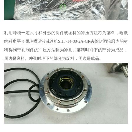
利用冲模一定尺寸和外形的制件或坯料的冲压方法称为落料，哈默
纳科扁平金属冲模谐波减速机SHF-14-80-2A-GR去除封闭轮廓内的材
料得到带孔制件的冲压方法称为冲孔。落料时冲下的部分为成品，
周边是废料。冲孔时冲下的部分为废料，周边是成品。