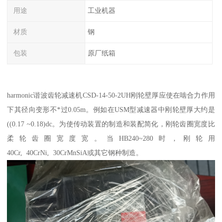
用途
工业机器
材质
钢
包装
原厂纸箱
harmonic谐波齿轮减速机CSD-14-50-2UH刚轮壁厚应使在啮合力作用
下其径向变形不*过0.05m。例如在USM型减速器中刚轮壁厚大约是
((0.17 ~0.18)dc。为使传动装置的制造和装配简化，刚轮齿圈宽度比
柔轮齿圈宽度宽。当HB240~280时，刚轮用
40Cr, 40CrNi, 30CrMnSiA或其它钢种制造。