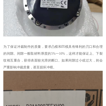
为了保证冲裁制件的质量，要求凸模和凹模具有锋利的刃口和合理
的间隙。间隙一般取材料厚度的5%一10%，这样才能保证上、下裂
纹相互重合，获得表面较光滑的断口。如果间隙过小或过大，则会
严重影响冲裁质量，甚至损坏冲模。