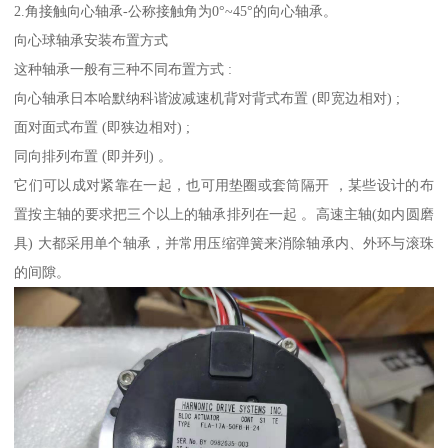
2.角接触向心轴承-公称接触角为0°~45°的向心轴承。
向心球轴承安装布置方式
这种轴承一般有三种不同布置方式 :
向心轴承日本哈默纳科谐波减速机背对背式布置 (即宽边相对) ;
面对面式布置 (即狭边相对) ;
同向排列布置 (即并列) 。
它们可以成对紧靠在一起，也可用垫圈或套筒隔开 ，某些设计的布
置按主轴的要求把三个以上的轴承排列在一起 。高速主轴(如内圆磨
具) 大都采用单个轴承，并常用压缩弹簧来消除轴承内、外环与滚珠
的间隙。