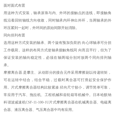
面对面式布置
用这种方式安装，轴承滚珠与内、外环的接触点的连线，即接触角
线沿着回转轴线方向收敛，同时轴承内环伸出外环，当两轴承的外
环压紧到一起时，外环间的原始间隙开始消除。
同向排列布置
选用这种方式安装的轴承、两个旋有预加负荷的 向心球轴承可分担
工作载荷。这样的布局方式使轴承接触角线同 向而且平行，但为了
保证安装的轴向稳定性，必须在轴两端分别对放两个同向排列轴
承。
摩擦离合器.是攀主、从动部分的接合元件采用摩擦副以传递转矩，
可在运转中结合，结合平稳，过载时离合器可打滑起安全保护作
用。片式摩擦离合器结构比较紧凑.径向尺寸较小，调节简单可靠，
常应用于汽车、拖拉机、工程机械和齿轮箱等机械中。日本哈默纳
科谐波减速机CSF-11-100-1U片式摩擦离合器在机械离合器、电磁离
合器、液压离合器、气压离合器中均有应用。