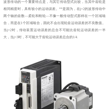
波形传动的一个重要特点是，与其它传动型式比较，当其中齿轮是
相同精度时，具有较小的运动误差。**是因为，在j=2的波形传动中
两个轴的齿数—柔轮和刚轮—不像一般传动型式那样在一个区域啮
合，而是在1个区域啮合，因此不会出现轮齿运动误差的不良数值。
当j=2时，传动装置运动误差的总合不可能比齿轮运动误差的一半
大，当j=3时，不可能大于齿轮运动误差总合的1/4.