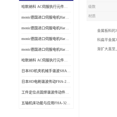
哈默纳科 AC伺服执行元件扁平型SHA系列 议价
级数
材质
monic德国进口伺服电机Har中国总代理单价
monic德国进口伺服电机Har中国总代理代理
金属板料的
monic德国进口伺服电机Har中国总代理公司
科扁平金属冲
渐扩大直至
monic德国进口伺服电机Har中国总代理供应
哈默纳科 AC伺服执行元件扁平型SHA系列
日本HD机夹机械手谐波SHA32A120CG-B12B
日本HD电刷谐波传动FHA-25C-50-E250-C
工件定位点固焊谐波传动件哈默纳科CSF-45-100-2UH
五轴机床功能与应用FHA-32C-50-US250