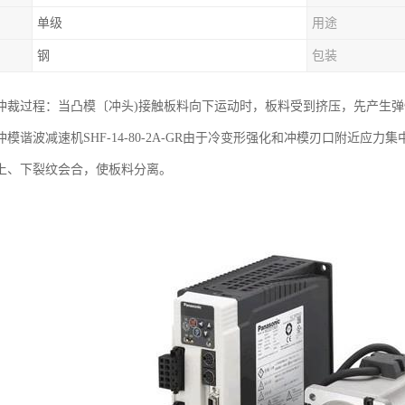
单级
用途
钢
包装
冲裁过程：当凸模〔冲头)接触板料向下运动时，板料受到挤压，先产生
模谐波减速机SHF-14-80-2A-GR由于冷变形强化和冲模刃口附近
上、下裂纹会合，使板料分离。