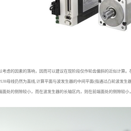
以考虑的因素的落响，因而可以建议在现阶段仅作轮齿偏斜的近似计算。
-50-2UH母线仍然为直线,计算平面与波发生器的中间平面(指通过凸轮波
端面处的侧隙较小，而在波发生器的长轴区内，则在前端面处的侧隙较小