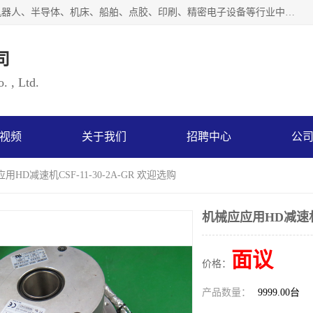
上海浜田实业有限公司专业致力于传动控制行业。面向工业机器人、半导体、机床、船舶、点胶、印刷、精密电子设备等行业中的运动控制技术。为日本哈默纳科（HarmonicDrive简称HD）中国地区定代理商，其生产的HarmonicDrive谐波减速机，具有轻量、小型、传动效率高、减速范围广、精度高等特点，被广泛应用于各种传动系统中。完善的技术，完善的售后，让您的选择无后顾之忧，欢迎您的来电洽谈！
司
. , Ltd.
视频
关于我们
招聘中心
公
用HD减速机CSF-11-30-2A-GR 欢迎选购
机械应应用HD减速机CS
面议
价格：
产品数量：
9999.00台