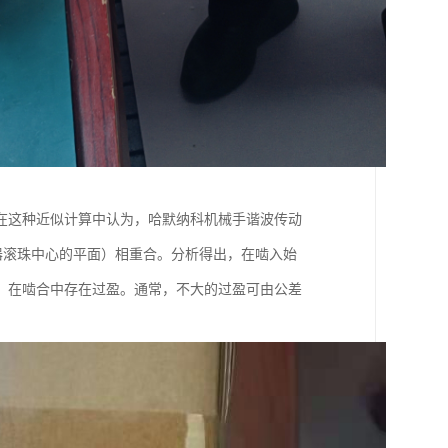
在这种近似计算中认为，哈默纳科机械手谐波传动
发生器滚珠中心的平面）相重合。分析得出，在啮入始
，在啮合中存在过盈。通常，不大的过盈可由公差