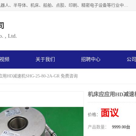
上海浜田实业有限公司专业致力于传动控制行业。面向工业机器人、半导体、机床、船舶、点胶、印刷、精密电子设备等行业中的运动控制技术。为日本哈默纳科（HarmonicDrive简称HD）中国地区定代理商，其生产的HarmonicDrive谐波减速机，具有轻量、小型、传动效率高、减速范围广、精度高等特点，被广泛应用于各种传动系统中。完善的技术，完善的售后，让您的选择无后顾之忧，欢迎您的来电洽谈！
司
. , Ltd.
视频
关于我们
招聘中心
公
用HD减速机SHG-25-80-2A-GR 免费咨询
机床应应用HD减速机SH
面议
价格：
产品数量：
9999.00台