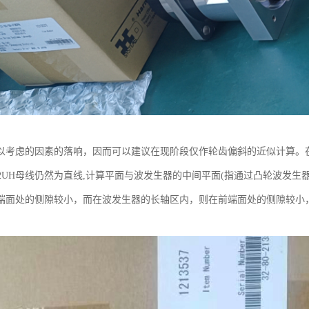
以考虑的因素的落响，因而可以建议在现阶段仅作轮齿偏斜的近似计算。
-50-2UH母线仍然为直线,计算平面与波发生器的中间平面(指通过凸轮波
端面处的侧隙较小，而在波发生器的长轴区内，则在前端面处的侧隙较小