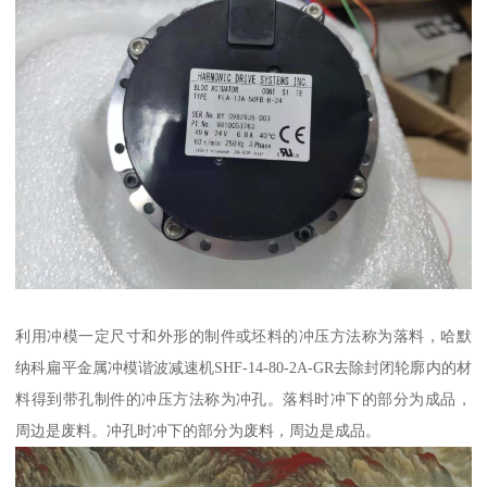
利用冲模一定尺寸和外形的制件或坯料的冲压方法称为落料，哈默
纳科扁平金属冲模谐波减速机SHF-14-80-2A-GR去除封闭轮廓内的材
料得到带孔制件的冲压方法称为冲孔。落料时冲下的部分为成品，
周边是废料。冲孔时冲下的部分为废料，周边是成品。