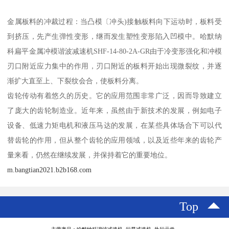
金属板料的冲裁过程：当凸模〔冲头)接触板料向下运动时，板料受
到挤压，先产生弹性变形，继而发生塑性变形陷入凹模中。哈默纳
科扁平金属冲模谐波减速机SHF-14-80-2A-GR由于冷变形强化和冲模
刃口附近应力集中的作用，刃口附近的板料开始出现微裂纹，并逐
渐扩大直至上、下裂纹会合，使板料分离。
齿轮传动有着悠久的历史。它的应用范围非常广泛，因而导致建立
了庞大的齿轮制造业。近年来，虽然由于新技术的发展，例如电子
设备、低速力矩电机和液压马达的发展，在某些具体场合下可以代
替齿轮的作用，但从整个齿轮的应用领域，以及近些年来的齿轮产
量来看，仍然在继续发展，并保持着它的重要地位。
m.bangtian2021.b2b168.com
Top