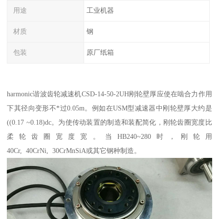
用途
工业机器
材质
钢
包装
原厂纸箱
harmonic谐波齿轮减速机CSD-14-50-2UH刚轮壁厚应使在啮合力作用
下其径向变形不*过0.05m。例如在USM型减速器中刚轮壁厚大约是
((0.17 ~0.18)dc。为使传动装置的制造和装配简化，刚轮齿圈宽度比
柔轮齿圈宽度宽。当HB240~280时，刚轮用
40Cr, 40CrNi, 30CrMnSiA或其它钢种制造。