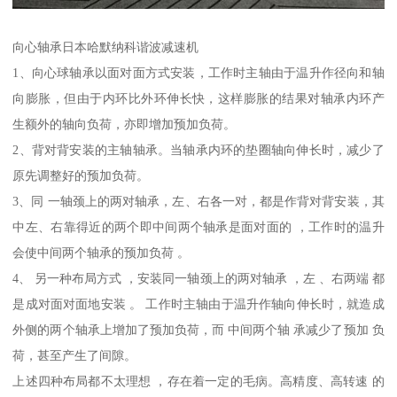
向心轴承日本哈默纳科谐波减速机
1、向心球轴承以面对面方式安装，工作时主轴由于温升作径向和轴
向膨胀，但由于内环比外环伸长快，这样膨胀的结果对轴承内环产
生额外的轴向负荷，亦即增加预加负荷。
2、背对背安装的主轴轴承。当轴承内环的垫圈轴向伸长时，减少了
原先调整好的预加负荷。
3、同 一轴颈上的两对轴承，左、右各一对，都是作背对背安装，其
中左、右靠得近的两个即中间两个轴承是面对面的 ，工作时的温升
会使中间两个轴承的预加负荷 。
4、 另一种布局方式 ，安装同一轴颈上的两对轴承 ，左 、右两端 都
是成对面对面地安装 。 工作时主轴由于温升作轴向伸长时，就造成
外侧的两个轴承上增加了预加负荷，而 中间两个轴 承减少了预加 负
荷，甚至产生了间隙。
上述四种布局都不太理想 ，存在着一定的毛病。高精度、高转速 的