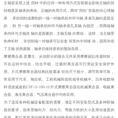
主轴若采用上述 四种 中的任何一种布局方式安装都会影响主轴的回
转精度及轴承的寿命。正确的布局方式，两对"同向''安装的向心球轴
承 ，承担切削或磨削的一端一对轴承的外环与轴 承座孔轴向是固定
的 ，则 另一端一对轴承的外环与轴承座孔其轴 向脱空 ，而两端轴
承内环与主轴其 轴向是固紧的，主轴无轴 向窜动 。这样，当主轴受
热伸长时 ，非切削端一对轴承可以在套 筒里向中间移 动，因而补偿
了主轴 的热膨胀，轴承仍保持原有的预加负荷 。
摩擦离合器.是攀主、从动部分的接合元件采用摩擦副以传递转矩，
可在运转中结合，结合平稳，过载时离合器可打滑起安全保护作
用。片式摩擦离合器结构比较紧凑.径向尺寸较小，调节简单可靠，
常应用于汽车、拖拉机、工程机械和齿轮箱等机械中。日本哈默纳
科谐波减速机CSF-11-100-1U片式摩擦离合器在机械离合器、电磁离
合器、液压离合器、气压离合器中均有应用。
为了适应各种机械设备配套的需要，满足不同安装型式及多种联轴
器的要求，按承受轴向力、径向力、弯曲力矩的大小及滑动速度的
高低，配以装有滚动轴承和不装动轴承的适用于高、低速之分的七