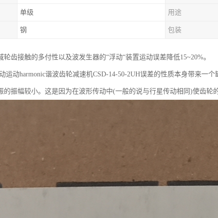
单级
用途
钢
包装
域轮齿接触的多付性以及波发生器的“浮动“装置运动误差降低15~20%。
运动harmonic谐波齿轮减速机CSD-14-50-2UH误差的性质本身带
振的振幅较小。这是因为在波形传动中(一般的说与行星传动相同)使齿轮