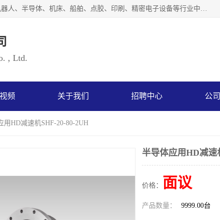
上海浜田实业有限公司专业致力于传动控制行业。面向工业机器人、半导体、机床、船舶、点胶、印刷、精密电子设备等行业中的运动控制技术。为日本哈默纳科（HarmonicDrive简称HD）中国地区定代理商，其生产的HarmonicDrive谐波减速机，具有轻量、小型、传动效率高、减速范围广、精度高等特点，被广泛应用于各种传动系统中。完善的技术，完善的售后，让您的选择无后顾之忧，欢迎您的来电洽谈！
司
. , Ltd.
视频
关于我们
招聘中心
公
用HD减速机SHF-20-80-2UH
半导体应用HD减速机SH
面议
价格：
产品数量：
9999.00台