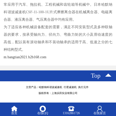
常应用于汽车、拖拉机、工程机械和齿轮箱等机械中。日本哈默纳
科谐波减速机CSF-11-100-1U片式摩擦离合器在机械离合器、电磁离
合器、液压离合器、气压离合器中均有应用。
为了适应各种机械设备配套的需要，满足不同安装型式及多种联轴
器的要求，按承受轴向力、径向力、弯曲力矩的大小及滑动速度的
高低，配以装有滚动轴承和不装动轴承的适用于高、低速之分的七
种结构型式。
m.bangtian2021.b2b168.com
Top
主营产品：哈默纳科谐波减速机 行星减速机 执行元件
版权所有：上海浜田实业有限公司
首页
在线QQ
13162861726
在线留言