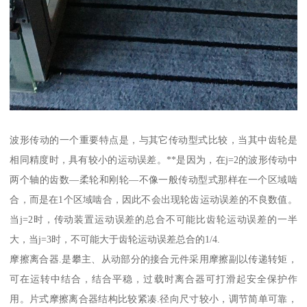
波形传动的一个重要特点是，与其它传动型式比较，当其中齿轮是
相同精度时，具有较小的运动误差。**是因为，在j=2的波形传动中
两个轴的齿数—柔轮和刚轮—不像一般传动型式那样在一个区域啮
合，而是在1个区域啮合，因此不会出现轮齿运动误差的不良数值。
当j=2时，传动装置运动误差的总合不可能比齿轮运动误差的一半
大，当j=3时，不可能大于齿轮运动误差总合的1/4.
摩擦离合器.是攀主、从动部分的接合元件采用摩擦副以传递转矩，
可在运转中结合，结合平稳，过载时离合器可打滑起安全保护作
用。片式摩擦离合器结构比较紧凑.径向尺寸较小，调节简单可靠，