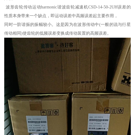
波形齿轮传动运动harmonic谐波齿轮减速机CSD-14-50-2UH误差的
性质本身带来一个缺点，即运动误差中高频误差起主要作用，
同时一阶谐振的振幅较小。这是因为在波形传动中(一般的说与行星
传动相同)使齿轮的低频误差变换成传动装置的高频误差。