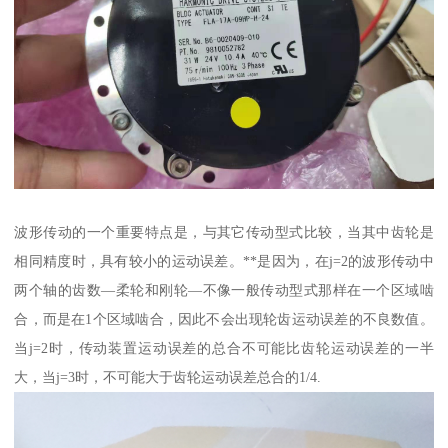
波形传动的一个重要特点是，与其它传动型式比较，当其中齿轮是
相同精度时，具有较小的运动误差。**是因为，在j=2的波形传动中
两个轴的齿数—柔轮和刚轮—不像一般传动型式那样在一个区域啮
合，而是在1个区域啮合，因此不会出现轮齿运动误差的不良数值。
当j=2时，传动装置运动误差的总合不可能比齿轮运动误差的一半
大，当j=3时，不可能大于齿轮运动误差总合的1/4.