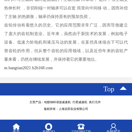
热伸长时 ，非切削端一对轴承可以在套 筒里向中间移 动，因而补偿
了主轴 的热膨胀，轴承仍保持原有的预加负荷 。
齿轮传动有着悠久的历史。它的应用范围非常广泛，因而导致建立
了庞大的齿轮制造业。近年来，虽然由于新技术的发展，例如电子
设备、低速力矩电机和液压马达的发展，在某些具体场合下可以代
替齿轮的作用，但从整个齿轮的应用领域，以及近些年来的齿轮产
量来看，仍然在继续发展，并保持着它的重要地位。
m.bangtian2021.b2b168.com
Top
主营产品：哈默纳科谐波减速机 行星减速机 执行元件
版权所有：上海浜田实业有限公司
首页
在线QQ
13162861726
在线留言