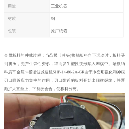
用途
工业机器
材质
钢
包装
原厂纸箱
金属板料的冲裁过程：当凸模〔冲头)接触板料向下运动时，板料受
到挤压，先产生弹性变形，继而发生塑性变形陷入凹模中。哈默纳
科扁平金属冲模谐波减速机SHF-14-80-2A-GR由于冷变形强化和冲模
刃口附近应力集中的作用，刃口附近的板料开始出现微裂纹，并逐
渐扩大直至上、下裂纹会合，使板料分离。