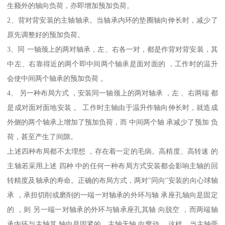
生额外的轴向负荷，亦即增加预加负荷。
2、背对背安装的主轴轴承。当轴承内环的垫圈轴向伸长时，减少了
原先调整好的预加负荷。
3、同 一轴颈上的两对轴承，左、右各一对，都是作背对背安装，其
中左、右靠得近的两个即中间两个轴承是面对面的 ，工作时的温升
会使中间两个轴承的预加负荷 。
4、 另一种布局方式 ，安装同一轴颈上的两对轴承 ，左 、右两端 都
是成对面对面地安装 。 工作时主轴由于温升作轴向伸长时，就造成
外侧的两个轴承上增加了预加负荷，而 中间两个轴 承减少了预加 负
荷，甚至产生了间隙。
上述四种布局都不太理想 ，存在着一定的毛病。高精度、高转速 的
主轴若采用上述 四种 中的任何一种布局方式安装都会影响主轴的回
转精度及轴承的寿命。正确的布局方式，两对"同向''安装的向心球轴
承 ，承担切削或磨削的一端一对轴承的外环与轴 承座孔轴向是固定
的 ，则 另一端一对轴承的外环与轴承座孔其轴 向脱空 ，而两端轴
承内环与主轴其 轴向是固紧的，主轴无轴 向窜动 。这样，当主轴受