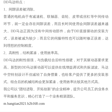
DD马达特点：
1、间隙误差被消除。
普通的电机由于有减速机、联轴器、齿轮、皮带或丝杠等中间传动
环节，就一定会存在间隙误差，而且长时间使用会间隙误差越来越
大。DD马达正因为没有中间传动部件，由于DD直接驱动的安装方
式，误差被减为较少；而且它的伺服特性也可以随时修正误差，达
到理想的控制精度。
2、高刚性，结构紧凑，使用效率高。
DD马达的刚性很强，与负载结合后特性很硬，对于其驱动器要求更
高。新型的DD马达驱动器可以提供在线增益调试和共振滤波。马达
中空特别设计不但减轻了自身惯量，也给客户提供了更多的安装形
式。组合后的机械结构会更加紧凑，使用效率比较其他方式高。
我公司以“团结进取、开拓创新”的企业精神，提升公司员工的业务水
平和服务意识，精心打造了一个业务精湛团队。
m.bangtian2021.b2b168.com